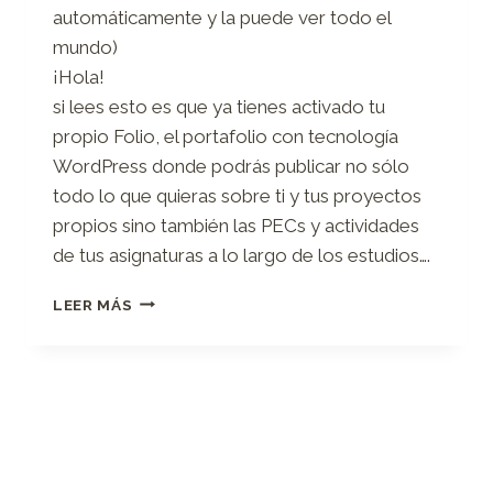
automáticamente y la puede ver todo el
mundo)
¡Hola!
si lees esto es que ya tienes activado tu
propio Folio, el portafolio con tecnología
WordPress donde podrás publicar no sólo
todo lo que quieras sobre ti y tus proyectos
propios sino también las PECs y actividades
de tus asignaturas a lo largo de los estudios….
¡TE
LEER MÁS
DAMOS
LA
BIENVENIDA
A
TU
FOLIO
PROPIO!