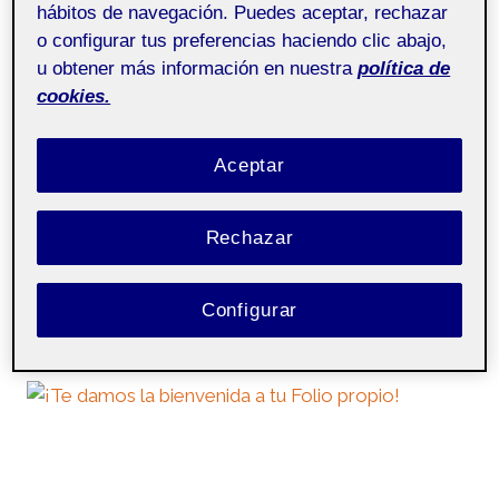
hábitos de navegación. Puedes aceptar, rechazar
social media aula 1
o configurar tus preferencias haciendo clic abajo,
u obtener más información en nuestra
política de
¿Es Facebook la red social adecuada para
cookies.
estar presentes con el nuevo proyecto
empresarial que desde hace tiempo tenemos
Aceptar
en mente? ¿Quizás una sala de escape? ¿Un
café-librería? ¿Una tienda de juguetes? ¿Un
Rechazar
local de juegos de rol?…
FACEBOOK
LEER MÁS
Configurar
Y
SUS
GENTES:
¿ESTÁ
EL
PÚBLICO
DE
TU