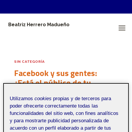
Saltar
Beatriz Herrero Madueño
al
Beatriz Herrero Madueño
contenido
SIN CATEGORÍA
Facebook y sus gentes:
¿Está el público de tu
proyecto en esta red social?
Utilizamos
cookies
propias y de terceros para
Por
Beatriz Herrero Madueño
6 marzo, 2023
poder ofrecerte correctamente todas las
funcionalidades del sitio web, con fines analíticos
y para mostrarte publicidad personalizada de
Comunicacion y
Pública
acuerdo con un perfil elaborado a partir de tus
contenidos en